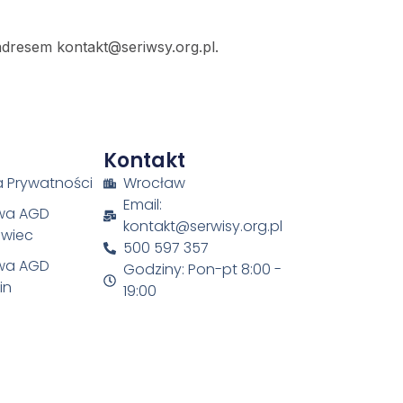
 adresem
kontakt@seriwsy.org.pl
.
Kontakt
ka Prywatności
Wrocław
Email:
wa AGD
kontakt@serwisy.org.pl
awiec
500 597 357
wa AGD
Godziny: Pon-pt 8:00 -
in
19:00