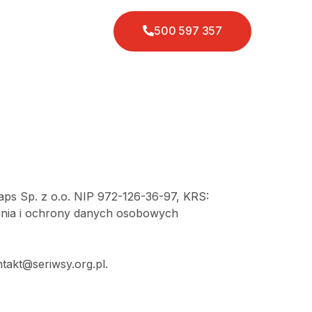
500 597 357
ps Sp. z o.o. NIP 972-126-36-97, KRS:
zania i ochrony danych osobowych
takt@seriwsy.org.pl
.